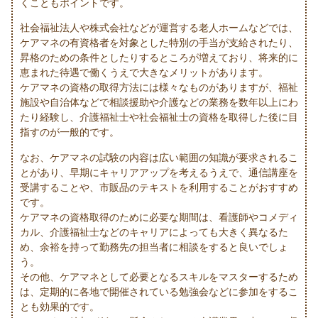
くこともポイントです。
社会福祉法人や株式会社などが運営する老人ホームなどでは、
ケアマネの有資格者を対象とした特別の手当が支給されたり、
昇格のための条件としたりするところが増えており、将来的に
恵まれた待遇で働くうえで大きなメリットがあります。
ケアマネの資格の取得方法には様々なものがありますが、福祉
施設や自治体などで相談援助や介護などの業務を数年以上にわ
たり経験し、介護福祉士や社会福祉士の資格を取得した後に目
指すのが一般的です。
なお、ケアマネの試験の内容は広い範囲の知識が要求されるこ
とがあり、早期にキャリアアップを考えるうえで、通信講座を
受講することや、市販品のテキストを利用することがおすすめ
です。
ケアマネの資格取得のために必要な期間は、看護師やコメディ
カル、介護福祉士などのキャリアによっても大きく異なるた
め、余裕を持って勤務先の担当者に相談をすると良いでしょ
う。
その他、ケアマネとして必要となるスキルをマスターするため
は、定期的に各地で開催されている勉強会などに参加をするこ
とも効果的です。